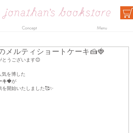
Concept
Menu
のメルティショートケーキ🍰🍓
とうございます😊
で人気を博した
キ🍓
が
を開始いたしました🥰✨