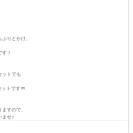
っぷりとかけ、
です！
セットでも
セットです🍴
りますので、
いませ♪