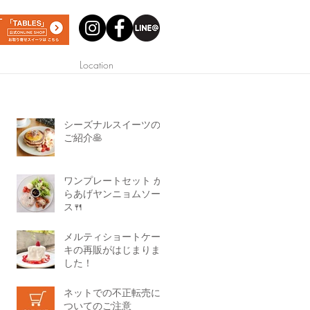
Location
シーズナルスイーツの
ご紹介🥞
ワンプレートセット か
らあげヤンニョムソー
ス🍴
メルティショートケー
キの再販がはじまりま
した！
ネットでの不正転売に
ついてのご注意