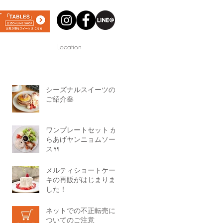
Location
シーズナルスイーツの
ご紹介🥞
ワンプレートセット か
らあげヤンニョムソー
ス🍴
メルティショートケー
キの再販がはじまりま
した！
ネットでの不正転売に
ついてのご注意