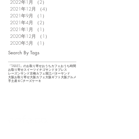
2022年1月
（2）
2件の記事
2021年12月
（4）
4件の記事
2021年9月
（1）
1件の記事
2021年4月
（2）
2件の記事
2021年1月
（1）
1件の記事
2020年12月
（1）
1件の記事
2020年5月
（1）
1件の記事
Search By Tags
「TABLES」のお取り寄せ
おうちカフェ
おうち時間
お取り寄せスイーツ
イチゴサンド
タブレス
レーズンサンド
京橋カフェ
堀江バターサンド
大阪お取り寄せ
大阪カフェ
大阪ギフト
大阪グルメ
手土産
６Cチーズケーキ