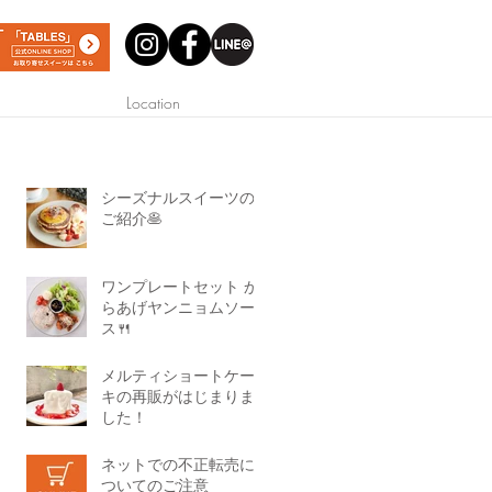
Location
シーズナルスイーツの
ご紹介🥞
ワンプレートセット か
らあげヤンニョムソー
ス🍴
メルティショートケー
キの再販がはじまりま
した！
ネットでの不正転売に
ついてのご注意